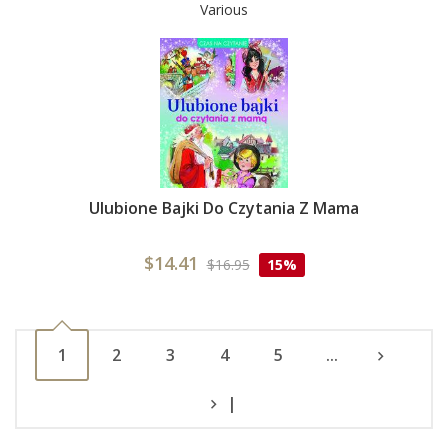
Various
Ulubione Bajki Do Czytania Z Mama
$14.41
$16.95
15%
1
2
3
4
5
...
|