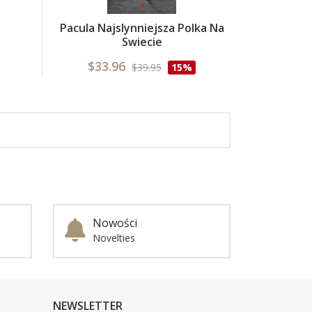
Pacula Najslynniejsza Polka Na
Swiecie
$33.96
$39.95
15%
Nowości
Novelties
NEWSLETTER