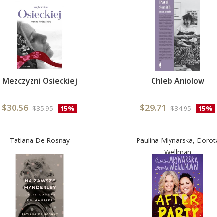
Mezczyzni Osieckiej
Chleb Aniolow
$30.56
$29.71
$35.95
15%
$34.95
15%
Tatiana De Rosnay
Paulina Mlynarska, Dorot
Wellman