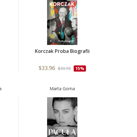
Korczak Proba Biografii
$33.96
$39.95
15%
a
Marta Gorna