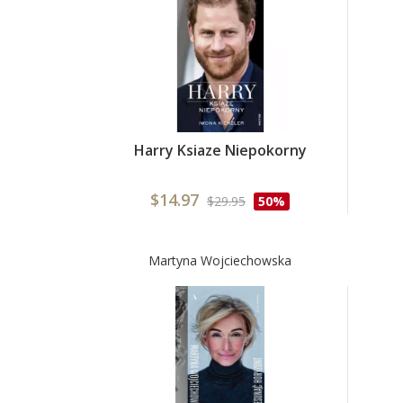
Harry Ksiaze Niepokorny
$14.97
$29.95
50%
Martyna Wojciechowska