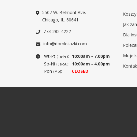
5507 W. Belmont Ave.
Koszty
Chicago, IL. 60641
Jak za
773-282-4222
Dla ins
info@domksiazki.com
Poleca
Moje k
Wt-Pt
:
10:00am - 7.00pm
(Tu-Fr)
So-Ni
:
10:00am - 4.00pm
(Sa-Su)
Kontak
Pon
:
CLOSED
(Mo)