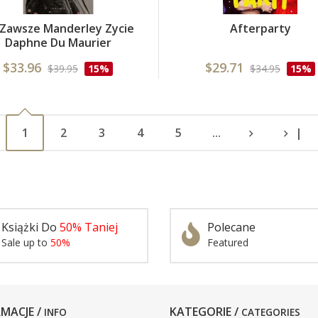
Zawsze Manderley Zycie
Afterparty
Daphne Du Maurier
$33.96
$29.71
$39.95
15%
$34.95
15%
1
2
3
4
5
...
|
Książki Do
50% Taniej
Polecane
Sale up to
50%
Featured
MACJE /
KATEGORIE /
INFO
CATEGORIES