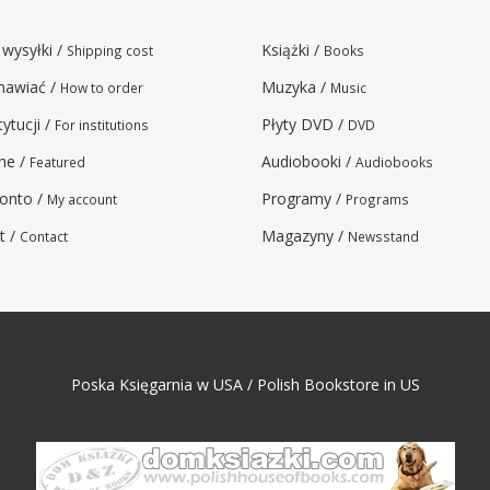
 wysyłki /
Książki /
Shipping cost
Books
mawiać /
Muzyka /
How to order
Music
tytucji /
Płyty DVD /
For institutions
DVD
ne /
Audiobooki /
Featured
Audiobooks
onto /
Programy /
My account
Programs
t /
Magazyny /
Contact
Newsstand
Poska Księgarnia w USA / Polish Bookstore in US