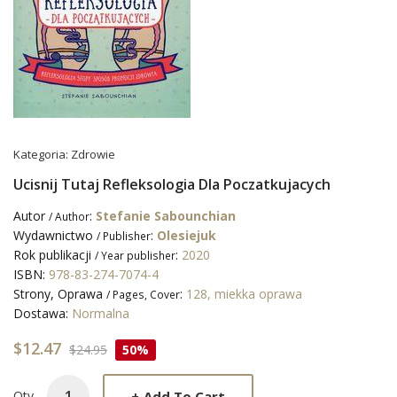
Kategoria:
Zdrowie
Ucisnij Tutaj Refleksologia Dla Poczatkujacych
Autor
:
Stefanie Sabounchian
/ Author
Wydawnictwo
:
Olesiejuk
/ Publisher
Rok publikacji
:
2020
/ Year publisher
ISBN:
978-83-274-7074-4
Strony, Oprawa
:
128, miekka oprawa
/ Pages, Cover
Dostawa:
Normalna
$12.47
$24.95
50%
+
Add To Cart
Qty