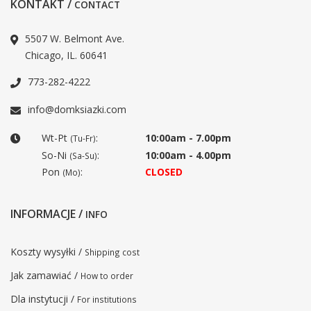
KONTAKT /
CONTACT
5507 W. Belmont Ave.
Chicago, IL. 60641
773-282-4222
info@domksiazki.com
Wt-Pt
:
10:00am - 7.00pm
(Tu-Fr)
So-Ni
:
10:00am - 4.00pm
(Sa-Su)
Pon
:
CLOSED
(Mo)
INFORMACJE /
INFO
Koszty wysyłki /
Shipping cost
Jak zamawiać /
How to order
Dla instytucji /
For institutions