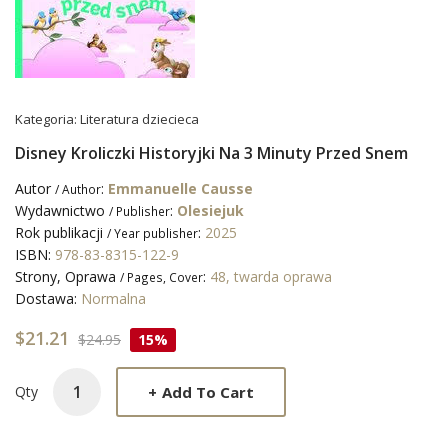
Kategoria:
Literatura dziecieca
Disney Kroliczki Historyjki Na 3 Minuty Przed Snem
Autor
:
Emmanuelle Causse
/ Author
Wydawnictwo
:
Olesiejuk
/ Publisher
Rok publikacji
:
2025
/ Year publisher
ISBN:
978-83-8315-122-9
Strony, Oprawa
:
48, twarda oprawa
/ Pages, Cover
Dostawa:
Normalna
$21.21
$24.95
15%
+
Add To Cart
Qty