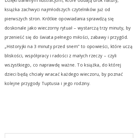
Dzięki barwnym ilustracjom, które oddają urok natury,
książka zachwyci najmłodszych czytelników już od
pierwszych stron. Krótkie opowiadania sprawdzą się
doskonale jako wieczorny rytuał – wystarczą trzy minuty, by
przenieść się do świata pełnego miłości, zabawy i przygód.
„Historyjki na 3 minuty przed snem” to opowieści, które uczą
bliskości, współpracy i radości z małych rzeczy – czyli
wszystkiego, co naprawdę ważne. To książka, do której
dzieci będą chciały wracać każdego wieczoru, by poznać
kolejne przygody Tuptusia i jego rodziny.