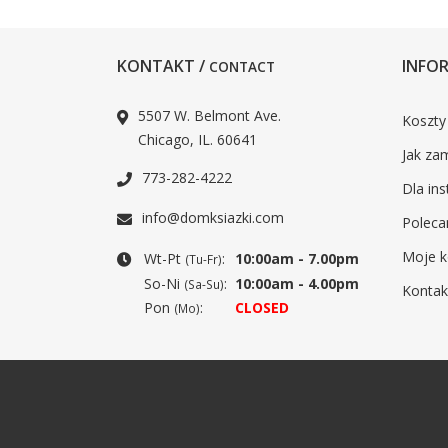
KONTAKT /
INFOR
CONTACT
5507 W. Belmont Ave.
Koszty
Chicago, IL. 60641
Jak za
773-282-4222
Dla ins
info@domksiazki.com
Poleca
Moje k
Wt-Pt
:
10:00am - 7.00pm
(Tu-Fr)
So-Ni
:
10:00am - 4.00pm
(Sa-Su)
Kontak
Pon
:
CLOSED
(Mo)