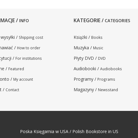
MACJE /
KATEGORIE /
INFO
CATEGORIES
 wysyłki /
Książki /
Shipping cost
Books
mawiać /
Muzyka /
How to order
Music
tytucji /
Płyty DVD /
For institutions
DVD
ne /
Audiobooki /
Featured
Audiobooks
onto /
Programy /
My account
Programs
t /
Magazyny /
Contact
Newsstand
Poska Księgarnia w USA / Polish Bookstore in US