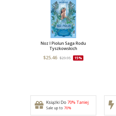
Noz I Piolun Saga Rodu
Tyszkowskich
$25.46
$29.95
15%
Książki Do
70% Taniej
Sale up to
70%