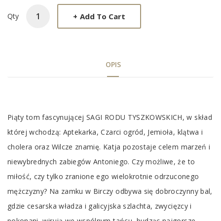
+
Add To Cart
Qty
OPIS
Tab
Piąty tom fascynującej SAGI RODU TYSZKOWSKICH, w skład
Article
której wchodzą: Aptekarka, Czarci ogród, Jemioła, klątwa i
cholera oraz Wilcze znamię. Katja pozostaje celem marzeń i
niewybrednych zabiegów Antoniego. Czy możliwe, że to
miłość, czy tylko zranione ego wielokrotnie odrzuconego
mężczyzny? Na zamku w Birczy odbywa się dobroczynny bal,
gdzie cesarska władza i galicyjska szlachta, zwycięzcy i
pokonani, wirują we wspólnym tańcu, budząc najgorsze