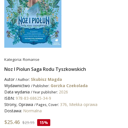
Kategoria:
Romanse
Noz I Piolun Saga Rodu Tyszkowskich
Autor
:
Skubisz Magda
/ Author
Wydawnictwo
:
Gorzka Czekolada
/ Publisher
Data wydania
:
2026
/ Year publisher
ISBN:
978-83-68625-34-9
Strony, Oprawa
:
376, Miekka oprawa
/ Pages, Cover
Dostawa:
Normalna
$25.46
$29.95
15%