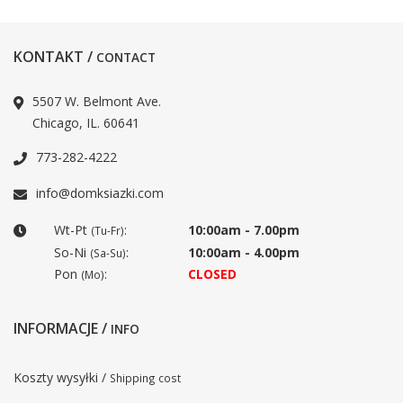
KONTAKT /
CONTACT
5507 W. Belmont Ave.
Chicago, IL. 60641
773-282-4222
info@domksiazki.com
Wt-Pt
:
10:00am - 7.00pm
(Tu-Fr)
So-Ni
:
10:00am - 4.00pm
(Sa-Su)
Pon
:
CLOSED
(Mo)
INFORMACJE /
INFO
Koszty wysyłki /
Shipping cost