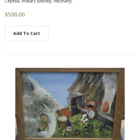
Cepelia, malarz ludowy, nieznany.
List
Article
$500.00
Add To Cart