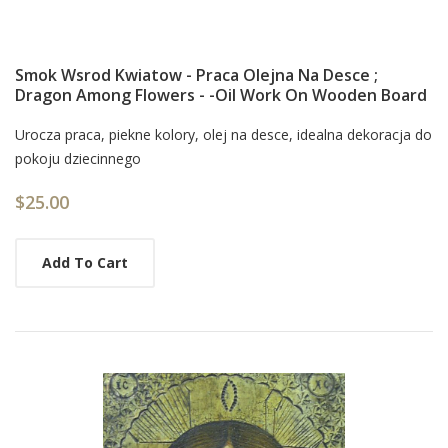
Smok Wsrod Kwiatow - Praca Olejna Na Desce ;
Dragon Among Flowers - -oil Work On Wooden Board
Card
Urocza praca, piekne kolory, olej na desce, idealna dekoracja do
pokoju dziecinnego
List
Article
$25.00
Add To Cart