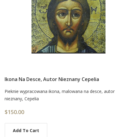
Ikona Na Desce, Autor Nieznany Cepelia
Card
Pieknie wypracowana ikona, malowana na desce, autor
nieznany, Cepelia
List
Article
$150.00
Add To Cart