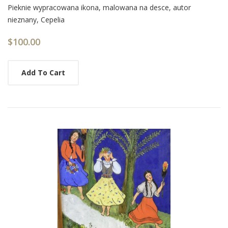
Card
Pieknie wypracowana ikona, malowana na desce, autor
nieznany, Cepelia
List
Article
$100.00
Add To Cart