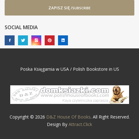
ZAPISZ SIĘ /
SUBSCRIBE
SOCIAL MEDIA
Poska Księgarnia w USA / Polish Bookstore in US
Copyright © 2026
D&Z House Of Books
. All Right Reserved.
Design By
Attract.Click