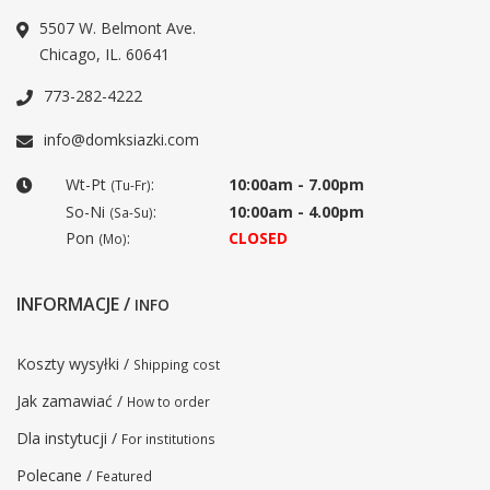
5507 W. Belmont Ave.
Chicago, IL. 60641
773-282-4222
info@domksiazki.com
Wt-Pt
:
10:00am - 7.00pm
(Tu-Fr)
So-Ni
:
10:00am - 4.00pm
(Sa-Su)
Pon
:
CLOSED
(Mo)
INFORMACJE /
INFO
Koszty wysyłki /
Shipping cost
Jak zamawiać /
How to order
Dla instytucji /
For institutions
Polecane /
Featured