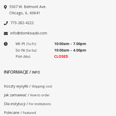
5507 W. Belmont Ave.
Chicago, IL. 60641
773-282-4222
info@domksiazki.com
Wt-Pt
:
10:00am - 7.00pm
(Tu-Fr)
So-Ni
:
10:00am - 4.00pm
(Sa-Su)
Pon
:
CLOSED
(Mo)
INFORMACJE /
INFO
Koszty wysyłki /
Shipping cost
Jak zamawiać /
How to order
Dla instytucji /
For institutions
Polecane /
Featured