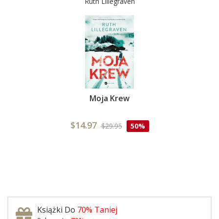
Ruth Lillegraven
Moja Krew
$14.97
$29.95
50%
Książki Do
70% Taniej