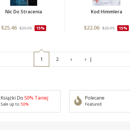
Nic Do Stracenia
Kod Himmlera
$25.46
$22.06
$29.95
15%
$25.95
15%
1
2
|
Książki Do
50% Taniej
Polecane
Sale up to
50%
Featured