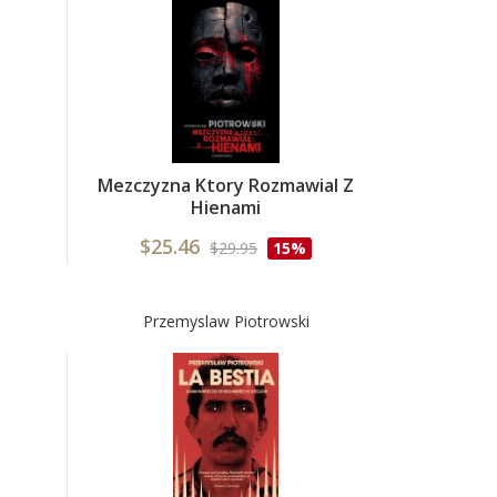
Mezczyzna Ktory Rozmawial Z
Hienami
$25.46
$29.95
15%
Przemyslaw Piotrowski