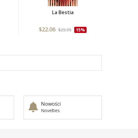
La Bestia
$22.06
$25.95
15%
Nowości
Novelties