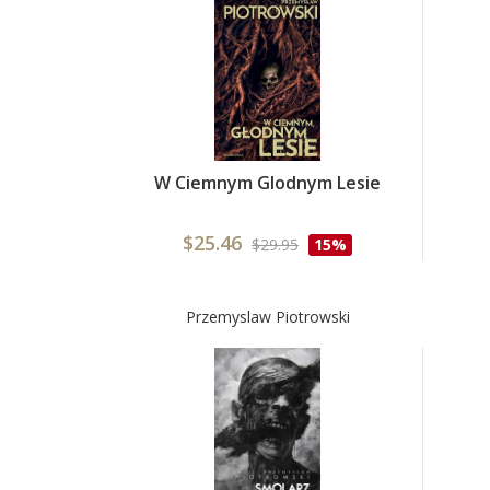
W Ciemnym Glodnym Lesie
$25.46
$29.95
15%
Przemyslaw Piotrowski