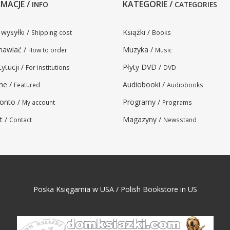
MACJE /
KATEGORIE /
INFO
CATEGORIES
 wysyłki /
Książki /
Shipping cost
Books
mawiać /
Muzyka /
How to order
Music
tytucji /
Płyty DVD /
For institutions
DVD
ne /
Audiobooki /
Featured
Audiobooks
onto /
Programy /
My account
Programs
t /
Magazyny /
Contact
Newsstand
Poska Księgarnia w USA / Polish Bookstore in US