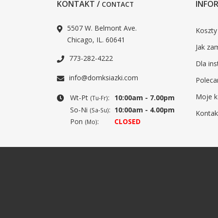
KONTAKT /
INFOR
CONTACT
5507 W. Belmont Ave.
Koszty
Chicago, IL. 60641
Jak za
773-282-4222
Dla ins
info@domksiazki.com
Poleca
Moje k
Wt-Pt
:
10:00am - 7.00pm
(Tu-Fr)
So-Ni
:
10:00am - 4.00pm
(Sa-Su)
Kontak
Pon
:
CLOSED
(Mo)