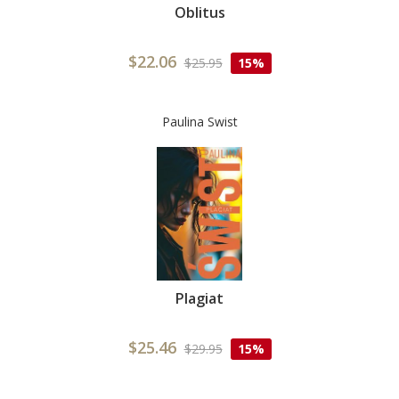
Oblitus
$22.06
$25.95
15%
Paulina Swist
Plagiat
$25.46
$29.95
15%