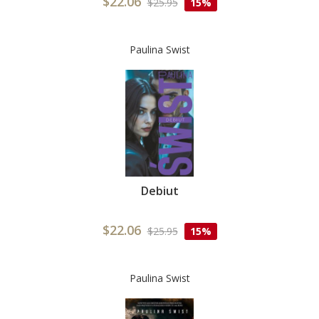
$22.06
$25.95
15%
Paulina Swist
Debiut
$22.06
$25.95
15%
Paulina Swist