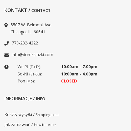
KONTAKT /
CONTACT
5507 W. Belmont Ave.
Chicago, IL. 60641
773-282-4222
info@domksiazki.com
Wt-Pt
:
10:00am - 7.00pm
(Tu-Fr)
So-Ni
:
10:00am - 4.00pm
(Sa-Su)
Pon
:
CLOSED
(Mo)
INFORMACJE /
INFO
Koszty wysyłki /
Shipping cost
Jak zamawiać /
How to order