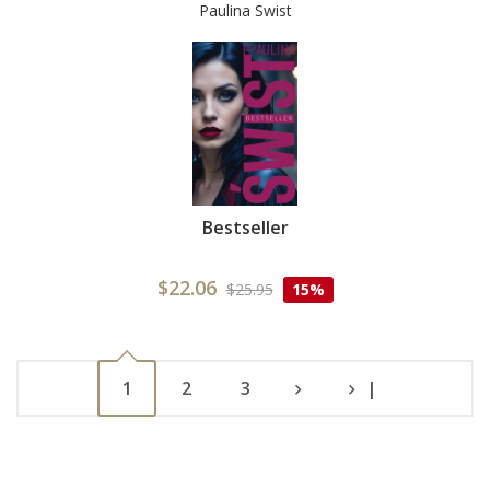
Paulina Swist
Bestseller
$22.06
$25.95
15%
1
2
3
|