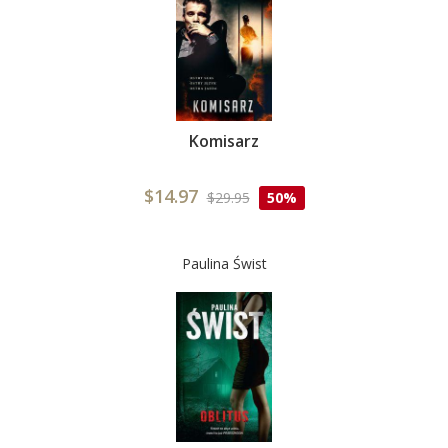
Komisarz
$14.97
$29.95
50%
Paulina Świst