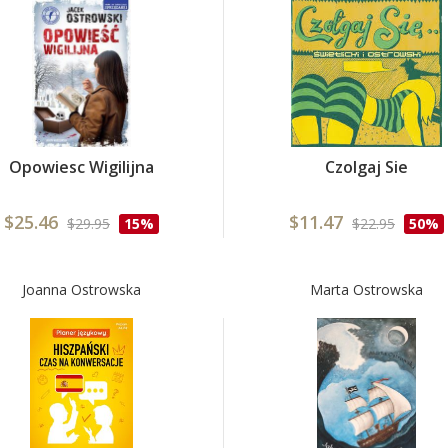
Opowiesc Wigilijna
Czolgaj Sie
$25.46
$11.47
$29.95
15%
$22.95
50%
Joanna Ostrowska
Marta Ostrowska