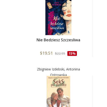
Nie Bedziesz Szczesliwa
$19.51
$22.95
15%
Zbigniew Izdebski, Antonina
Ostrowska