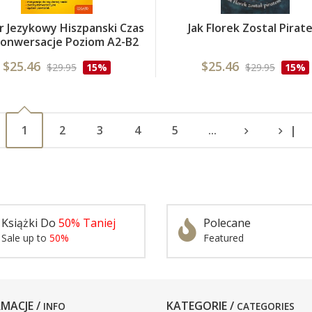
r Jezykowy Hiszpanski Czas
Jak Florek Zostal Pirat
onwersacje Poziom A2-B2
$25.46
$25.46
$29.95
15%
$29.95
15%
1
2
3
4
5
...
|
Książki Do
50% Taniej
Polecane
Sale up to
50%
Featured
MACJE /
KATEGORIE /
INFO
CATEGORIES