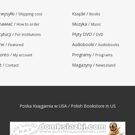
 wysyłki /
Książki /
Shipping cost
Books
mawiać /
Muzyka /
How to order
Music
tytucji /
Płyty DVD /
For institutions
DVD
ne /
Audiobooki /
Featured
Audiobooks
onto /
Programy /
My account
Programs
t /
Magazyny /
Contact
Newsstand
Poska Księgarnia w USA / Polish Bookstore in US