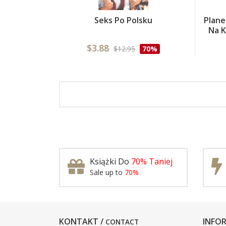
Seks Po Polsku
Plane
Na K
$3.88
$12.95
70%
Książki Do
70% Taniej
Sale up to
70%
KONTAKT /
INFOR
CONTACT