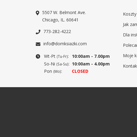
5507 W. Belmont Ave.
Koszty
Chicago, IL. 60641
Jak za
773-282-4222
Dla ins
info@domksiazki.com
Poleca
Moje k
Wt-Pt
:
10:00am - 7.00pm
(Tu-Fr)
So-Ni
:
10:00am - 4.00pm
(Sa-Su)
Kontak
Pon
:
CLOSED
(Mo)