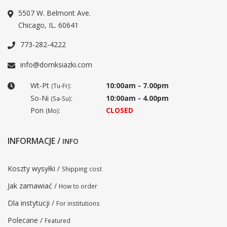
5507 W. Belmont Ave.
Chicago, IL. 60641
773-282-4222
info@domksiazki.com
Wt-Pt
:
10:00am - 7.00pm
(Tu-Fr)
So-Ni
:
10:00am - 4.00pm
(Sa-Su)
Pon
:
CLOSED
(Mo)
INFORMACJE /
INFO
Koszty wysyłki /
Shipping cost
Jak zamawiać /
How to order
Dla instytucji /
For institutions
Polecane /
Featured