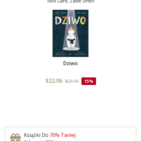
Nick Laird, Zadie Smith
Dziwo
$22.06
$25.95
15%
Książki Do
70% Taniej