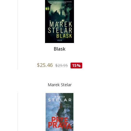
Blask
$25.46
$29.95
15%
Marek Stelar