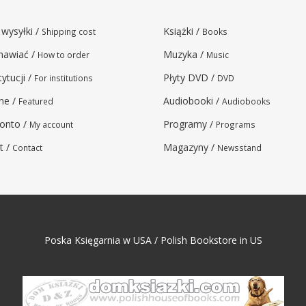
 wysyłki /
Książki /
Shipping cost
Books
mawiać /
Muzyka /
How to order
Music
tytucji /
Płyty DVD /
For institutions
DVD
ne /
Audiobooki /
Featured
Audiobooks
onto /
Programy /
My account
Programs
t /
Magazyny /
Contact
Newsstand
Poska Księgarnia w USA / Polish Bookstore in US