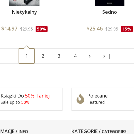
Nietykalny
Sedno
$14.97
$25.46
$29.95
50%
$29.95
15%
1
2
3
4
|
Książki Do
50% Taniej
Polecane
Sale up to
50%
Featured
MACJE /
KATEGORIE /
INFO
CATEGORIES