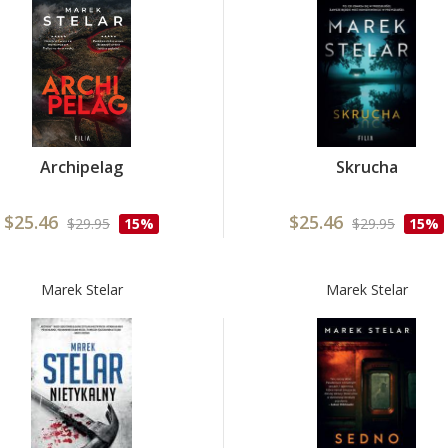
Archipelag
Skrucha
$25.46
$25.46
$29.95
15%
$29.95
15%
Marek Stelar
Marek Stelar