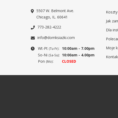
5507 W. Belmont Ave.
Koszty
Chicago, IL. 60641
Jak za
773-282-4222
Dla ins
info@domksiazki.com
Poleca
Moje k
Wt-Pt
:
10:00am - 7.00pm
(Tu-Fr)
So-Ni
:
10:00am - 4.00pm
(Sa-Su)
Kontak
Pon
:
CLOSED
(Mo)