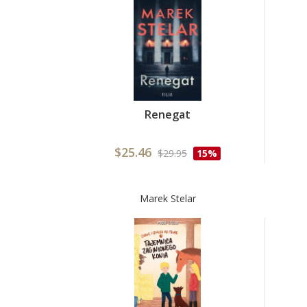
Renegat
$25.46
$29.95
15%
Marek Stelar