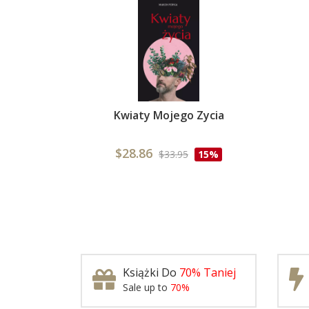
Kwiaty Mojego Zycia
$28.86
$33.95
15%
Książki Do
70% Taniej
Sale up to
70%