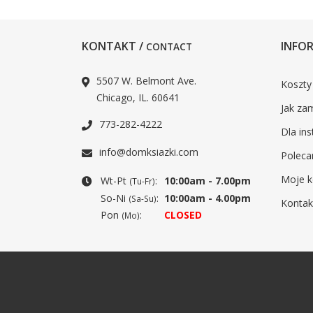
KONTAKT /
INFOR
CONTACT
5507 W. Belmont Ave.
Koszty
Chicago, IL. 60641
Jak za
773-282-4222
Dla ins
info@domksiazki.com
Poleca
Moje k
Wt-Pt
:
10:00am - 7.00pm
(Tu-Fr)
So-Ni
:
10:00am - 4.00pm
(Sa-Su)
Kontak
Pon
:
CLOSED
(Mo)