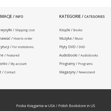
MACJE /
KATEGORIE /
INFO
CATEGORIES
 wysyłki /
Książki /
Shipping cost
Books
mawiać /
Muzyka /
How to order
Music
tytucji /
Płyty DVD /
For institutions
DVD
ne /
Audiobooki /
Featured
Audiobooks
onto /
Programy /
My account
Programs
t /
Magazyny /
Contact
Newsstand
Poska Księgarnia w USA / Polish Bookstore in US