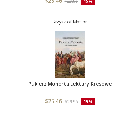
$25.46
$29.95
15%
Krzysztof Maslon
Puklerz Mohorta Lektury Kresowe
$25.46
$29.95
15%