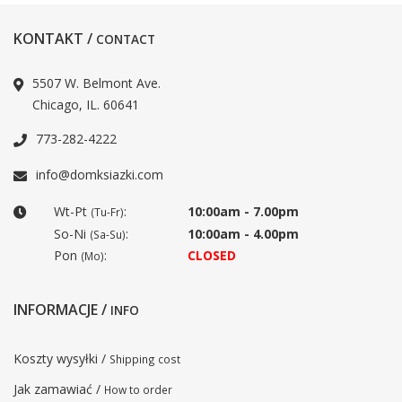
KONTAKT /
CONTACT
5507 W. Belmont Ave.
Chicago, IL. 60641
773-282-4222
info@domksiazki.com
Wt-Pt
:
10:00am - 7.00pm
(Tu-Fr)
So-Ni
:
10:00am - 4.00pm
(Sa-Su)
Pon
:
CLOSED
(Mo)
INFORMACJE /
INFO
Koszty wysyłki /
Shipping cost
Jak zamawiać /
How to order