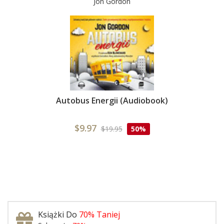
Jon Gordon
Autobus Energii (Audiobook)
$9.97
$19.95
50%
Książki Do
70% Taniej