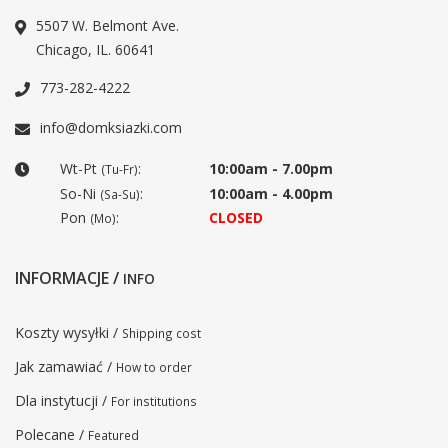
5507 W. Belmont Ave.
Chicago, IL. 60641
773-282-4222
info@domksiazki.com
Wt-Pt
:
10:00am - 7.00pm
(Tu-Fr)
So-Ni
:
10:00am - 4.00pm
(Sa-Su)
Pon
:
CLOSED
(Mo)
INFORMACJE /
INFO
Koszty wysyłki /
Shipping cost
Jak zamawiać /
How to order
Dla instytucji /
For institutions
Polecane /
Featured