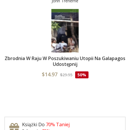
John Treherne
Zbrodnia W Raju W Poszukiwaniu Utopii Na Galapagos
Udostępnij
$14.97
$29.95
50%
Książki Do
70% Taniej