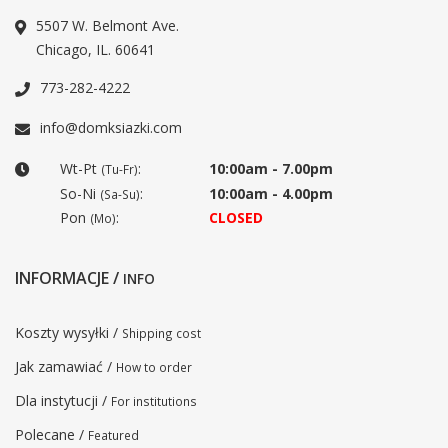
5507 W. Belmont Ave.
Chicago, IL. 60641
773-282-4222
info@domksiazki.com
Wt-Pt
:
10:00am - 7.00pm
(Tu-Fr)
So-Ni
:
10:00am - 4.00pm
(Sa-Su)
Pon
:
CLOSED
(Mo)
INFORMACJE /
INFO
Koszty wysyłki /
Shipping cost
Jak zamawiać /
How to order
Dla instytucji /
For institutions
Polecane /
Featured