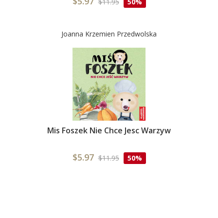
$5.97
$11.95
50%
Joanna Krzemien Przedwolska
Mis Foszek Nie Chce Jesc Warzyw
$5.97
$11.95
50%