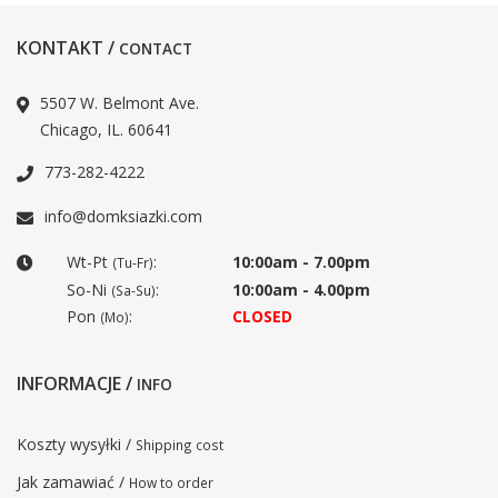
KONTAKT /
CONTACT
5507 W. Belmont Ave.
Chicago, IL. 60641
773-282-4222
info@domksiazki.com
Wt-Pt
:
10:00am - 7.00pm
(Tu-Fr)
So-Ni
:
10:00am - 4.00pm
(Sa-Su)
Pon
:
CLOSED
(Mo)
INFORMACJE /
INFO
Koszty wysyłki /
Shipping cost
Jak zamawiać /
How to order