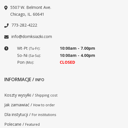
5507 W. Belmont Ave.
Chicago, IL. 60641
773-282-4222
info@domksiazki.com
Wt-Pt
:
10:00am - 7.00pm
(Tu-Fr)
So-Ni
:
10:00am - 4.00pm
(Sa-Su)
Pon
:
CLOSED
(Mo)
INFORMACJE /
INFO
Koszty wysyłki /
Shipping cost
Jak zamawiać /
How to order
Dla instytucji /
For institutions
Polecane /
Featured