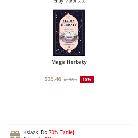
Jenay Marontate
Magia Herbaty
$25.46
$29.95
15%
Książki Do
70% Taniej