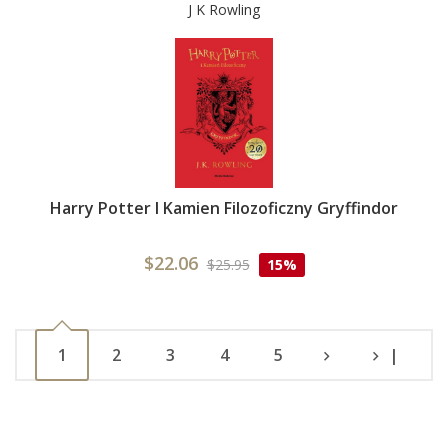
J K Rowling
Harry Potter I Kamien Filozoficzny Gryffindor
$22.06
$25.95
15%
1
2
3
4
5
|