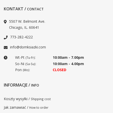
KONTAKT /
CONTACT
5507 W. Belmont Ave.
Chicago, IL. 60641
773-282-4222
info@domksiazki.com
Wt-Pt
:
10:00am - 7.00pm
(Tu-Fr)
So-Ni
:
10:00am - 4.00pm
(Sa-Su)
Pon
:
CLOSED
(Mo)
INFORMACJE /
INFO
Koszty wysyłki /
Shipping cost
Jak zamawiać /
How to order