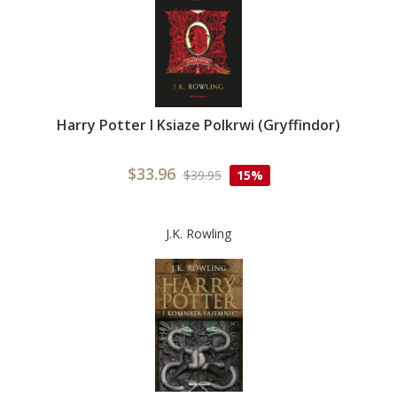
Harry Potter I Ksiaze Polkrwi (Gryffindor)
$33.96
$39.95
15%
J.K. Rowling