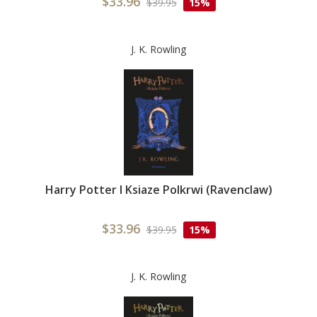
$33.96
$39.95
15%
J. K. Rowling
Harry Potter I Ksiaze Polkrwi (Ravenclaw)
$33.96
$39.95
15%
J. K. Rowling