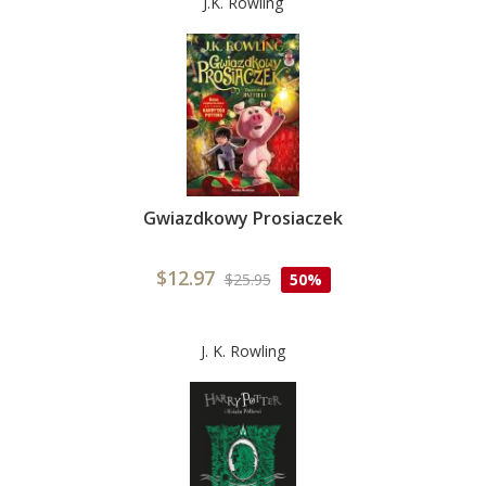
J.K. Rowling
Gwiazdkowy Prosiaczek
$12.97
$25.95
50%
J. K. Rowling