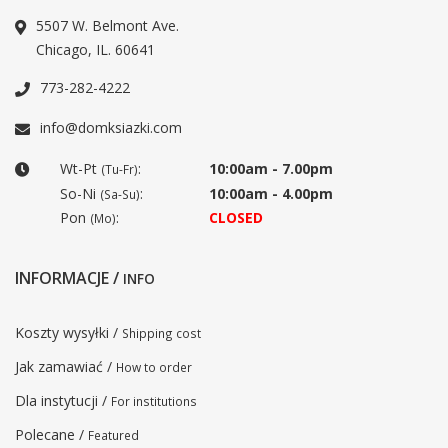
5507 W. Belmont Ave.
Chicago, IL. 60641
773-282-4222
info@domksiazki.com
Wt-Pt
:
10:00am - 7.00pm
(Tu-Fr)
So-Ni
:
10:00am - 4.00pm
(Sa-Su)
Pon
:
CLOSED
(Mo)
INFORMACJE /
INFO
Koszty wysyłki /
Shipping cost
Jak zamawiać /
How to order
Dla instytucji /
For institutions
Polecane /
Featured