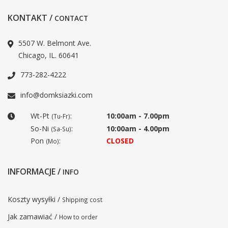
KONTAKT /
CONTACT
5507 W. Belmont Ave.
Chicago, IL. 60641
773-282-4222
info@domksiazki.com
Wt-Pt
:
10:00am - 7.00pm
(Tu-Fr)
So-Ni
:
10:00am - 4.00pm
(Sa-Su)
Pon
:
CLOSED
(Mo)
INFORMACJE /
INFO
Koszty wysyłki /
Shipping cost
Jak zamawiać /
How to order