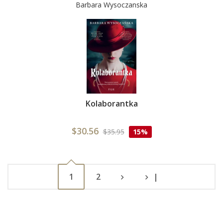
Barbara Wysoczanska
Kolaborantka
$30.56
$35.95
15%
1
2
|