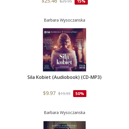
$25.46
$29.95
15%
Barbara Wysoczanska
Sila Kobiet (Audiobook) (CD-MP3)
$9.97
$19.95
50%
Barbara Wysoczanska