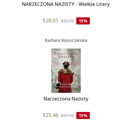
NARZECZONA NAZISTY - Wielkie Litery
$28.01
$32.95
15%
Barbara Wysoczanska
Narzeczona Nazisty
$25.46
$29.95
15%