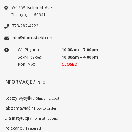
5507 W. Belmont Ave.
Chicago, IL. 60641
773-282-4222
info@domksiazki.com
Wt-Pt
:
10:00am - 7.00pm
(Tu-Fr)
So-Ni
:
10:00am - 4.00pm
(Sa-Su)
Pon
:
CLOSED
(Mo)
INFORMACJE /
INFO
Koszty wysyłki /
Shipping cost
Jak zamawiać /
How to order
Dla instytucji /
For institutions
Polecane /
Featured