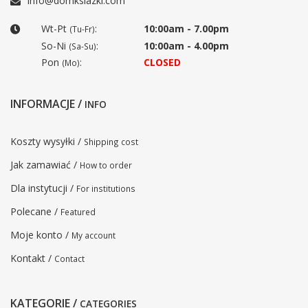
info@domksiazki.com
Wt-Pt
:
10:00am - 7.00pm
(Tu-Fr)
So-Ni
:
10:00am - 4.00pm
(Sa-Su)
Pon
:
CLOSED
(Mo)
INFORMACJE /
INFO
Koszty wysyłki /
Shipping cost
Jak zamawiać /
How to order
Dla instytucji /
For institutions
Polecane /
Featured
Moje konto /
My account
Kontakt /
Contact
KATEGORIE /
CATEGORIES