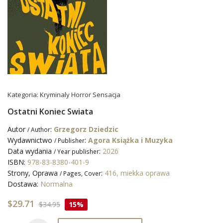
Kategoria:
Kryminaly Horror Sensacja
Ostatni Koniec Swiata
Autor
:
Grzegorz Dziedzic
/ Author
Wydawnictwo
:
Agora Książka i Muzyka
/ Publisher
Data wydania
:
2026
/ Year publisher
ISBN:
978-83-8380-401-9
Strony, Oprawa
:
416, miekka oprawa
/ Pages, Cover
Dostawa:
Normalna
$29.71
$34.95
15%