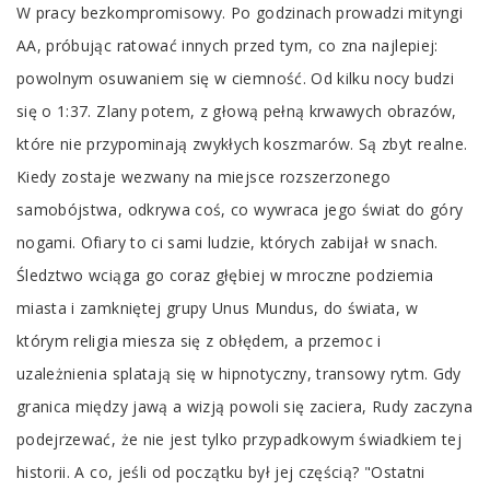
W pracy bezkompromisowy. Po godzinach prowadzi mityngi
AA, próbując ratować innych przed tym, co zna najlepiej:
powolnym osuwaniem się w ciemność. Od kilku nocy budzi
się o 1:37. Zlany potem, z głową pełną krwawych obrazów,
które nie przypominają zwykłych koszmarów. Są zbyt realne.
Kiedy zostaje wezwany na miejsce rozszerzonego
samobójstwa, odkrywa coś, co wywraca jego świat do góry
nogami. Ofiary to ci sami ludzie, których zabijał w snach.
Śledztwo wciąga go coraz głębiej w mroczne podziemia
miasta i zamkniętej grupy Unus Mundus, do świata, w
którym religia miesza się z obłędem, a przemoc i
uzależnienia splatają się w hipnotyczny, transowy rytm. Gdy
granica między jawą a wizją powoli się zaciera, Rudy zaczyna
podejrzewać, że nie jest tylko przypadkowym świadkiem tej
historii. A co, jeśli od początku był jej częścią? "Ostatni