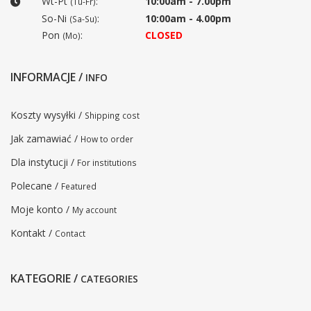
Wt-Pt
:
10:00am - 7.00pm
(Tu-Fr)
So-Ni
:
10:00am - 4.00pm
(Sa-Su)
Pon
:
CLOSED
(Mo)
INFORMACJE /
INFO
Koszty wysyłki /
Shipping cost
Jak zamawiać /
How to order
Dla instytucji /
For institutions
Polecane /
Featured
Moje konto /
My account
Kontakt /
Contact
KATEGORIE /
CATEGORIES