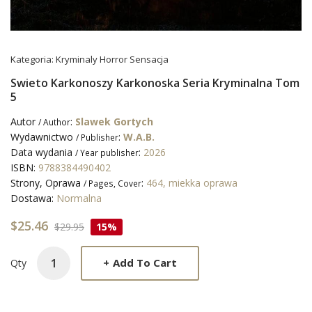
Kategoria:
Kryminaly Horror Sensacja
Swieto Karkonoszy Karkonoska Seria Kryminalna Tom
5
Autor
:
Slawek Gortych
/ Author
Wydawnictwo
:
W.A.B.
/ Publisher
Data wydania
:
2026
/ Year publisher
ISBN:
9788384490402
Strony, Oprawa
:
464, miekka oprawa
/ Pages, Cover
Dostawa:
Normalna
$25.46
$29.95
15%
+
Add To Cart
Qty