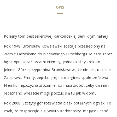
OPIS
Tab
Kolejny tom
bestseller
owej Karkonoskiej Serii Kryminalnej!
Article
Rok 1948. Bronisław Kowalewski zostaje przesiedlony na
Ziemie Odzyskane do niedawnego Hirschbergu. Miasto zaraz
będą opuszczać ostatni Niemcy, jednak każdy krok po
Jeleniej Górze przypomina Bronisławowi, że nie jest u siebie.
Za sprawą Emmy, zepchniętej na margines społeczeństwa
Niemki, mężczyzna zrozumie, co musi zrobić, żeby on i inni
repatrianci wreszcie mogli poczuć się tu jak w domu.
Rok 2008. Szczyty gór rozświetla blask potężnych ognisk. To
znak, że rozpoczęło się
Święto Karkonoszy
, mające uczcić