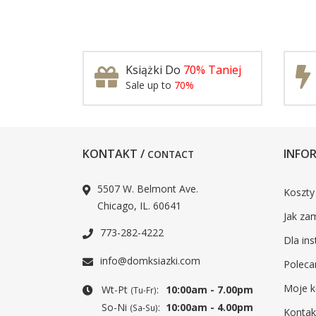
Książki Do
70% Taniej
Sale up to
70%
KONTAKT /
INFOR
CONTACT
5507 W. Belmont Ave.
Koszty
Chicago, IL. 60641
Jak za
773-282-4222
Dla ins
info@domksiazki.com
Poleca
Moje k
Wt-Pt
:
10:00am - 7.00pm
(Tu-Fr)
So-Ni
:
10:00am - 4.00pm
(Sa-Su)
Kontak