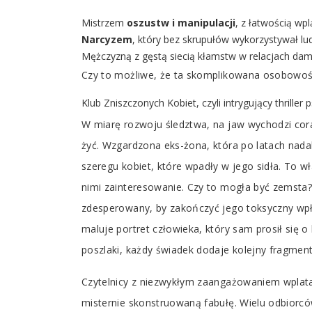
Mistrzem
oszustw i manipulacji
, z łatwością wpl
Narcyzem
, który bez skrupułów wykorzystywał lud
Mężczyzną z gęstą siecią kłamstw w relacjach dams
Czy to możliwe, że ta skomplikowana osobowość 
Klub Zniszczonych Kobiet, czyli intrygujący thriller
W miarę rozwoju śledztwa, na jaw wychodzi cora
żyć. Wzgardzona eks-żona, która po latach nada
szeregu kobiet, które wpadły w jego sidła. To wł
nimi zainteresowanie. Czy to mogła być zemsta?
zdesperowany, by zakończyć jego toksyczny wpły
maluje portret człowieka, który sam prosił się 
poszlaki, każdy świadek dodaje kolejny fragment
Czytelnicy z niezwykłym zaangażowaniem wplatają
misternie skonstruowaną fabułę. Wielu odbiorc