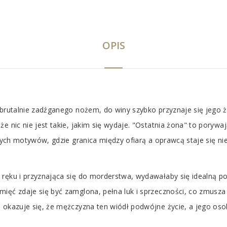
OPIS
 brutalnie zadźganego nożem, do winy szybko przyznaje się jego ż
e nic nie jest takie, jakim się wydaje. "Ostatnia żona" to porywa
rytych motywów, gdzie granica między ofiarą a oprawcą staje się n
ręku i przyznająca się do morderstwa, wydawałaby się idealną po
ięć zdaje się być zamglona, pełna luk i sprzeczności, co zmusza
o okazuje się, że mężczyzna ten wiódł podwójne życie, a jego os