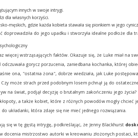
ątującym innych w swoje intrygi.
zi dla własnych korzyści.
ko-męskich, gdzie każda kobieta stawała się pionkiem w jego cynicz
doprowadziła do jego upadku i stworzyła idealne podłoże dla tr
 psychologiczny
z więcej wstrząsających faktów. Okazuje się, że Luke miał na sw
l odczuwała gorycz porzucenia, zaniedbana kochanka, której obiec
aśnie ona, "ostatnia żona", dobrze wiedziała, jak Luke postępował
 Czy może strach przed podobnym losem pchnął ją do ostateczneg
w na świat, podjął decyzję o brutalnym zakończeniu jego życia?
o kłopoty, a także kobiet, które z różnych powodów mogły chcieć 
 do układanki, która zdaje się nie mieć jednego rozwiązania.
 się w tę gęstą intrygę, podkreślając, że Jenny Blackhurst
dosko
ów docenia mistrzostwo autorki w kreowaniu złożonych postaci, 