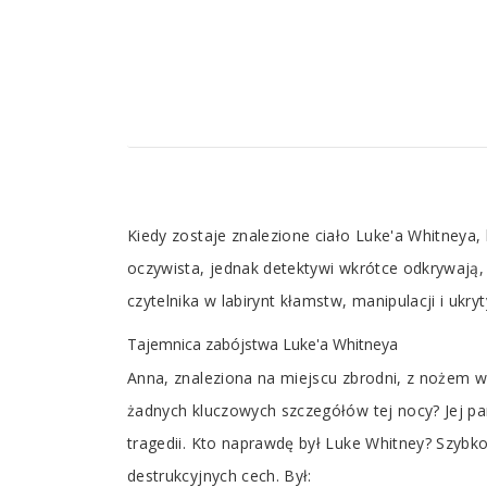
Tab
Kiedy zostaje znalezione ciało Luke'a Whitneya,
Article
oczywista, jednak detektywi wkrótce odkrywają, ż
czytelnika w labirynt kłamstw, manipulacji i uk
Tajemnica zabójstwa Luke'a Whitneya
Anna, znaleziona na miejscu zbrodni, z nożem w 
żadnych kluczowych szczegółów tej nocy? Jej pam
tragedii. Kto naprawdę był Luke Whitney? Szybk
destrukcyjnych cech. Był: