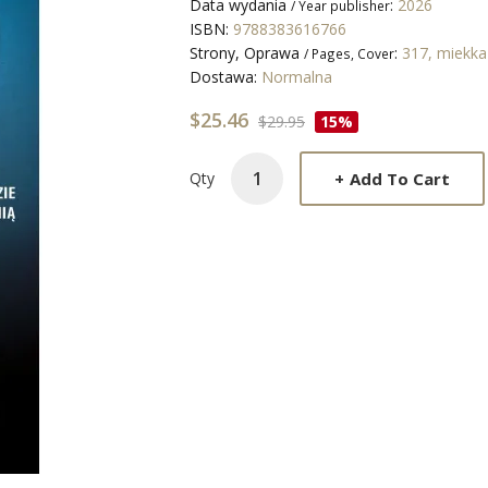
Data wydania
:
2026
/ Year publisher
ISBN:
9788383616766
Strony, Oprawa
:
317, miekk
/ Pages, Cover
Dostawa:
Normalna
$25.46
$29.95
15%
+
Add To Cart
Qty