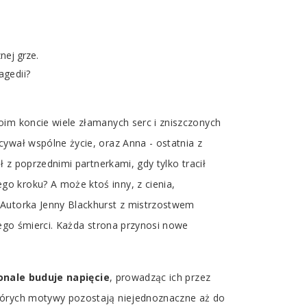
nej grze.
agedii?
oim koncie wiele złamanych serc i zniszczonych
ywał wspólne życie, oraz Anna - ostatnia z
 z poprzednimi partnerkami, gdy tylko tracił
o kroku? A może ktoś inny, z cienia,
 Autorka Jenny Blackhurst z mistrzostwem
jego śmierci. Każda strona przynosi nowe
nale buduje napięcie
, prowadząc ich przez
których motywy pozostają niejednoznaczne aż do