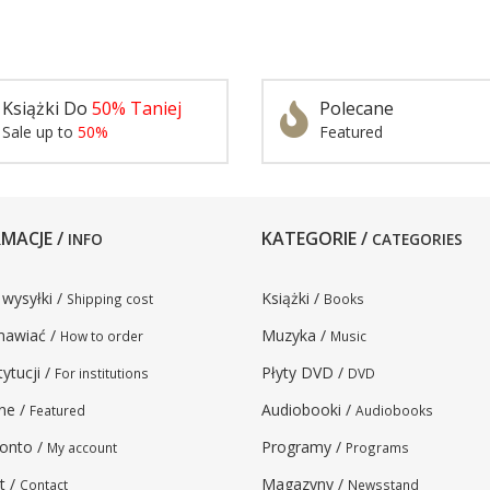
Książki Do
50% Taniej
Polecane
Sale up to
50%
Featured
MACJE /
KATEGORIE /
INFO
CATEGORIES
 wysyłki /
Książki /
Shipping cost
Books
mawiać /
Muzyka /
How to order
Music
tytucji /
Płyty DVD /
For institutions
DVD
ne /
Audiobooki /
Featured
Audiobooks
onto /
Programy /
My account
Programs
t /
Magazyny /
Contact
Newsstand