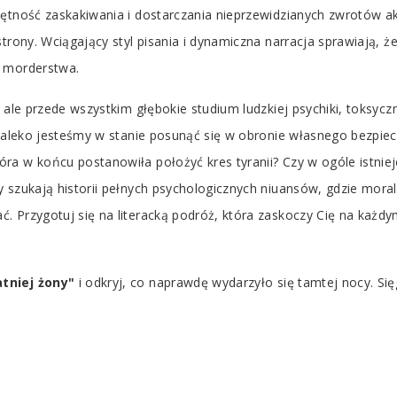
ętność zaskakiwania i dostarczania nieprzewidzianych zwrotów akcj
trony. Wciągający styl pisania i dynamiczna narracja sprawiają, że 
ę morderstwa.
 ale przede wszystkim głębokie studium ludzkiej psychiki, toksyczn
 daleko jesteśmy w stanie posunąć się w obronie własnego bezpie
a w końcu postanowiła położyć kres tyranii? Czy w ogóle istnieje
y szukają historii pełnych psychologicznych niuansów, gdzie mor
. Przygotuj się na literacką podróż, która zaskoczy Cię na każdy
tniej żony"
i odkryj, co naprawdę wydarzyło się tamtej nocy. Sięg