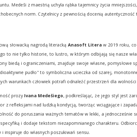
ntu. Medeši z maestrią uchyla rąbka tajemnicy życia mniejszości,
hobecnych norm. Czytelnicy z pewnością docenią autentyczność t
żową słowacką nagrodą literacką
Anasoft Litera
w 2019 roku, co 
to nie tylko historie, to lustro, w którym odbijają się nasze wła
zony biedą i ograniczeniami, znajduje swoje własne, pomysłowe 
radioaktywne pudło" to symboliczna ucieczka od szarej, monotonne
ych warunkach człowiek potrafi odnaleźć przestrzeń dla wolności 
alność prozy
Ivana Medešiego
, podkreślając, że jego styl jest z
or z refleksjami nad ludzką kondycją, tworząc wciągające i zapada
dolność do poruszania ważnych tematów w lekki, a jednocześnie 
 specyfiką i dodaje tekstom niezapomnianego charakteru. Odbior
 i inspiruje do własnych poszukiwań sensu.