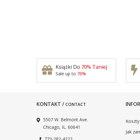
Książki Do
70% Taniej
Sale up to
70%
KONTAKT /
INFOR
CONTACT
5507 W. Belmont Ave.
Koszty
Chicago, IL. 60641
Jak za
773-282-4222