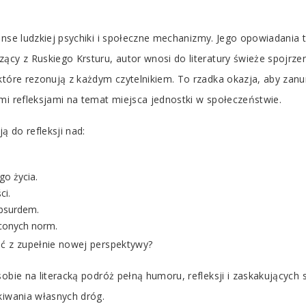
anse ludzkiej psychiki i społeczne mechanizmy. Jego opowiadania
cy z Ruskiego Krsturu, autor wnosi do literatury świeże spojrzeni
które rezonują z każdym czytelnikiem. To rzadka okazja, aby zanu
mi refleksjami na temat miejsca jednostki w społeczeństwie.
ą do refleksji nad:
o życia.
ci.
bsurdem.
conych norm.
ść z zupełnie nowej perspektywy?
obie na literacką podróż pełną humoru, refleksji i zaskakujących 
kiwania własnych dróg.