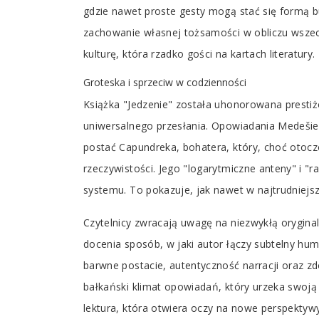
gdzie nawet proste gesty mogą stać się formą bu
zachowanie własnej tożsamości w obliczu wszec
kulturę, która rzadko gości na kartach literatury.
Groteska i sprzeciw w codzienności
Książka "Jedzenie" została uhonorowana presti
uniwersalnego przesłania. Opowiadania Medešiego 
postać Capundreka, bohatera, który, choć otoc
rzeczywistości. Jego "logarytmiczne anteny" i "
systemu. To pokazuje, jak nawet w najtrudniejsz
Czytelnicy zwracają uwagę na niezwykłą orygin
docenia sposób, w jaki autor łączy subtelny hum
barwne postacie, autentyczność narracji oraz z
bałkański klimat opowiadań, który urzeka swoją
lektura, która otwiera oczy na nowe perspektywy