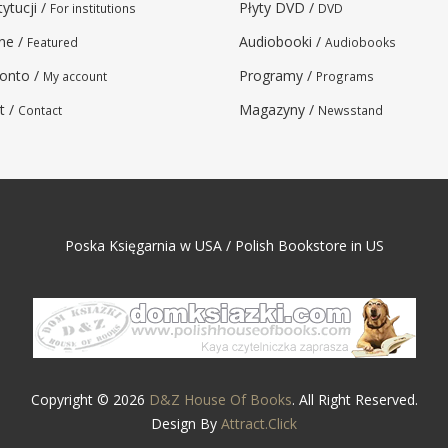
tytucji /
Płyty DVD /
For institutions
DVD
ne /
Audiobooki /
Featured
Audiobooks
onto /
Programy /
My account
Programs
t /
Magazyny /
Contact
Newsstand
Poska Księgarnia w USA / Polish Bookstore in US
Copyright © 2026
D&Z House Of Books
. All Right Reserved.
Design By
Attract.Click