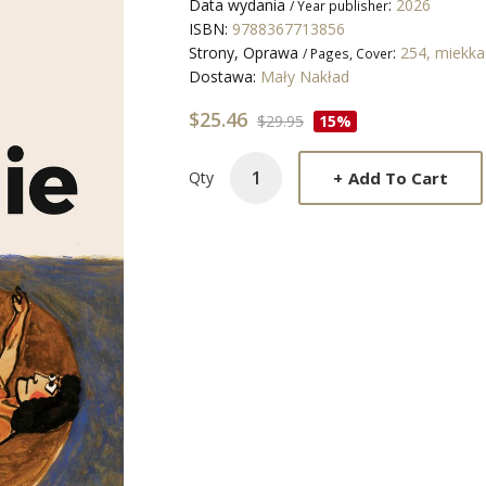
Data wydania
:
2026
/ Year publisher
ISBN:
9788367713856
Strony, Oprawa
:
254, miekk
/ Pages, Cover
Dostawa:
Mały Nakład
$25.46
$29.95
15%
+
Add To Cart
Qty