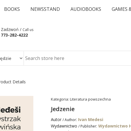
BOOKS
NEWSSTAND
AUDIOBOOKS
GAMES 
Zadzwoń /
Call us
773-282-4222
roduct Details
Kategoria:
Literatura powszechna
Jedzenie
Autor
:
Ivan Medesi
/ Author
Wydawnictwo
:
Wydawnictwo H
/ Publisher