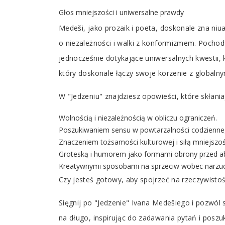
Głos mniejszości i uniwersalne prawdy
Medeši, jako prozaik i poeta, doskonale zna niu
o niezależności i walki z konformizmem. Pochodzą
jednocześnie dotykające uniwersalnych kwestii, 
który doskonale łączy swoje korzenie z globalny
W "Jedzeniu" znajdziesz opowieści, które skłaniaj
Wolnością i niezależnością w obliczu ograniczeń.
Poszukiwaniem sensu w powtarzalności codzienneg
Znaczeniem tożsamości kulturowej i siłą mniejszoś
Groteską i humorem jako formami obrony przed a
Kreatywnymi sposobami na sprzeciw wobec narzu
Czy jesteś gotowy, aby spojrzeć na rzeczywisto
Sięgnij po "Jedzenie" Ivana Medešiego i pozwól s
na długo, inspirując do zadawania pytań i poszu