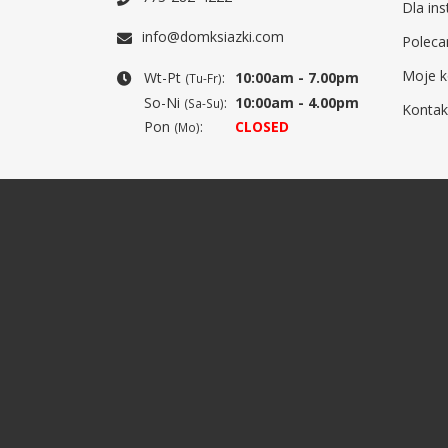
Dla ins
info@domksiazki.com
Poleca
Moje k
Wt-Pt
:
10:00am - 7.00pm
(Tu-Fr)
So-Ni
:
10:00am - 4.00pm
(Sa-Su)
Kontak
Pon
:
CLOSED
(Mo)