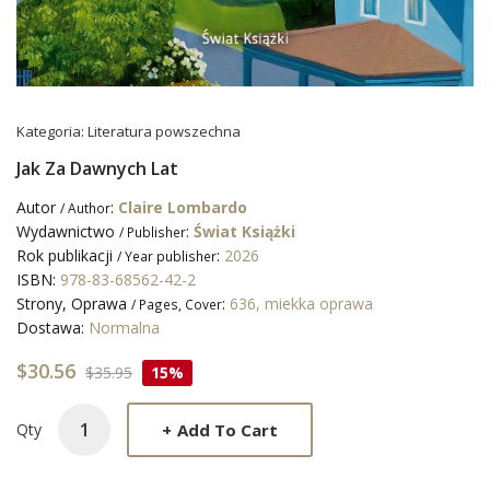
Kategoria:
Literatura powszechna
Jak Za Dawnych Lat
Autor
:
Claire Lombardo
/ Author
Wydawnictwo
:
Świat Książki
/ Publisher
Rok publikacji
:
2026
/ Year publisher
ISBN:
978-83-68562-42-2
Strony, Oprawa
:
636, miekka oprawa
/ Pages, Cover
Dostawa:
Normalna
$30.56
$35.95
15%
+
Add To Cart
Qty