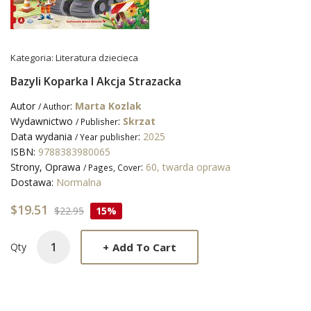
Kategoria:
Literatura dziecieca
Bazyli Koparka I Akcja Strazacka
Autor
:
Marta Kozlak
/ Author
Wydawnictwo
:
Skrzat
/ Publisher
Data wydania
:
2025
/ Year publisher
ISBN:
9788383980065
Strony, Oprawa
:
60, twarda oprawa
/ Pages, Cover
Dostawa:
Normalna
$19.51
$22.95
15%
+
Add To Cart
Qty