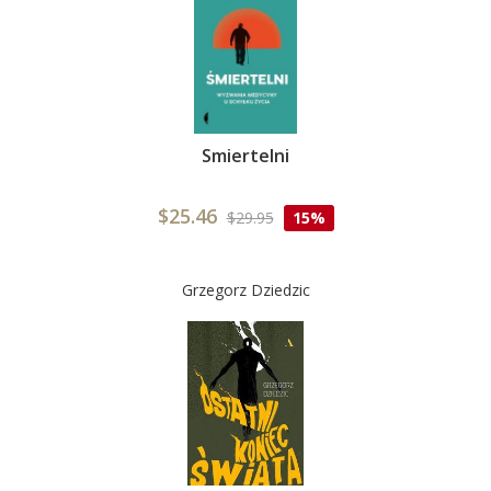
Smiertelni
$25.46
$29.95
15%
Grzegorz Dziedzic