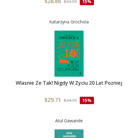
$28.86
$33.95
15%
Katarzyna Grochola
Wlasnie Ze Tak! Nigdy W Zyciu 20 Lat Pozniej
$29.71
$34.95
15%
Atul Gawande