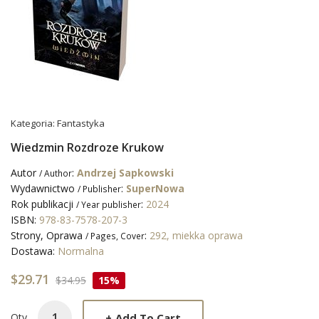
Kategoria:
Fantastyka
Wiedzmin Rozdroze Krukow
Autor
:
Andrzej Sapkowski
/ Author
Wydawnictwo
:
SuperNowa
/ Publisher
Rok publikacji
:
2024
/ Year publisher
ISBN:
978-83-7578-207-3
Strony, Oprawa
:
292, miekka oprawa
/ Pages, Cover
Dostawa:
Normalna
$29.71
$34.95
15%
+
Add To Cart
Qty