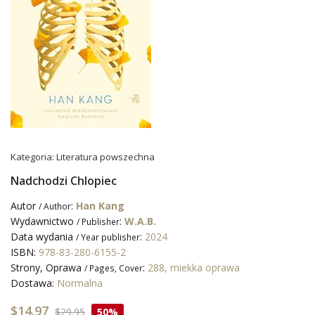
Kategoria:
Literatura powszechna
Nadchodzi Chlopiec
Autor
:
Han Kang
/ Author
Wydawnictwo
:
W.A.B.
/ Publisher
Data wydania
:
2024
/ Year publisher
ISBN:
978-83-280-6155-2
Strony, Oprawa
:
288, miekka oprawa
/ Pages, Cover
Dostawa:
Normalna
$14.97
$29.95
50%