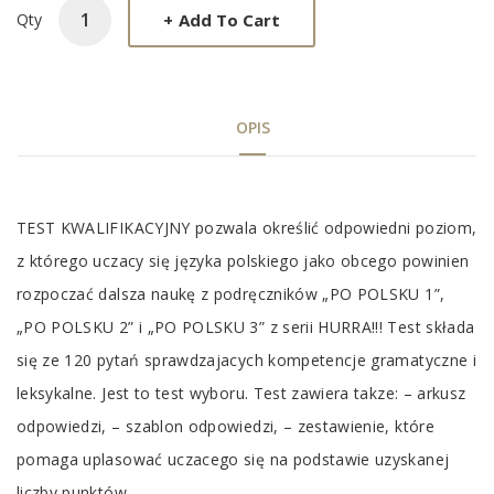
+
Add To Cart
Qty
OPIS
Tab
TEST KWALIFIKACYJNY pozwala określić odpowiedni poziom,
Article
z którego uczacy się języka polskiego jako obcego powinien
rozpoczać dalsza naukę z podręczników „PO POLSKU 1”,
„PO POLSKU 2” i „PO POLSKU 3” z serii HURRA!!! Test składa
się ze 120 pytań sprawdzajacych kompetencje gramatyczne i
leksykalne. Jest to test wyboru. Test zawiera takze: – arkusz
odpowiedzi, – szablon odpowiedzi, – zestawienie, które
pomaga uplasować uczacego się na podstawie uzyskanej
liczby punktów.