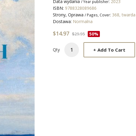
Data wydania
:
2023
/ Year publisher
ISBN:
9788328089686
Strony, Oprawa
:
368, tward
/ Pages, Cover
Dostawa:
Normalna
$14.97
$29.95
50%
+
Add To Cart
Qty