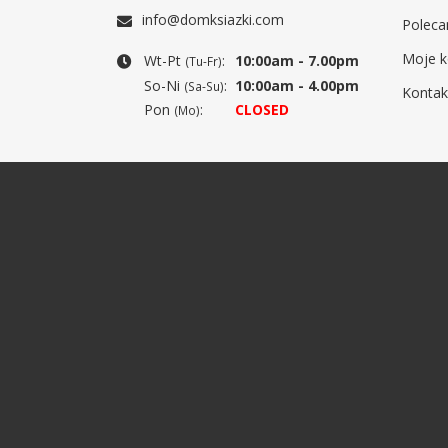
info@domksiazki.com
Poleca
Moje k
Wt-Pt
:
10:00am - 7.00pm
(Tu-Fr)
So-Ni
:
10:00am - 4.00pm
(Sa-Su)
Kontak
Pon
:
CLOSED
(Mo)