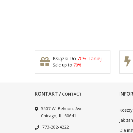
Książki Do
70% Taniej
Sale up to
70%
KONTAKT /
INFOR
CONTACT
5507 W. Belmont Ave.
Koszty
Chicago, IL. 60641
Jak za
773-282-4222
Dla ins