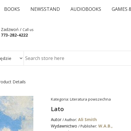
BOOKS
NEWSSTAND
AUDIOBOOKS
GAMES 
Zadzwoń /
Call us
773-282-4222
roduct Details
Kategoria:
Literatura powszechna
Lato
Autor
:
Ali Smith
/ Author
Wydawnictwo
:
W.A.B.,
/ Publisher