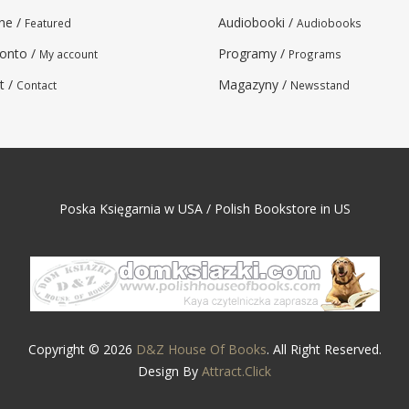
ne /
Audiobooki /
Featured
Audiobooks
onto /
Programy /
My account
Programs
t /
Magazyny /
Contact
Newsstand
Poska Księgarnia w USA / Polish Bookstore in US
Copyright © 2026
D&Z House Of Books
. All Right Reserved.
Design By
Attract.Click