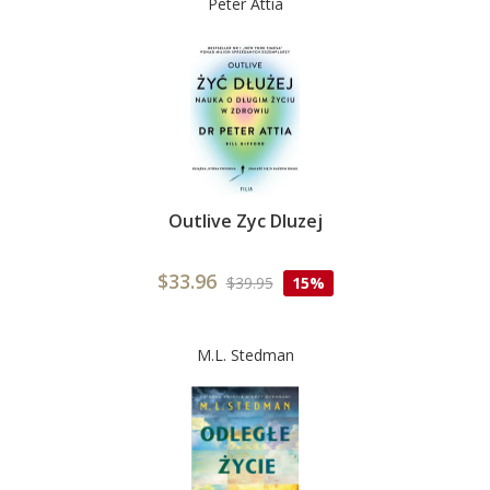
Peter Attia
Outlive Zyc Dluzej
$33.96
$39.95
15%
M.L. Stedman