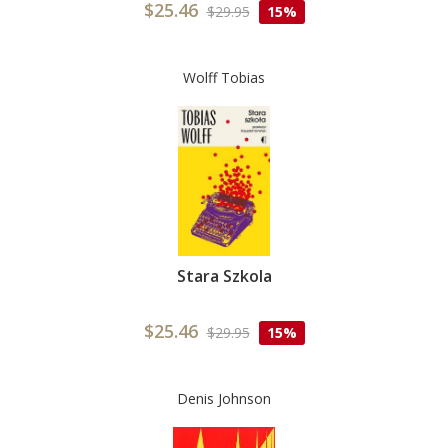
$25.46
$29.95
15%
Wolff Tobias
Stara Szkola
$25.46
$29.95
15%
Denis Johnson