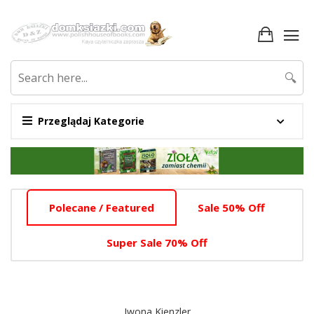
🔍
Przeglądaj Kategorie
Promotion
Section
Home
Polecane / Featured
Sale 50% Off
Tab
Slider
Super Sale 70% Off
Section
Iwona Kienzler