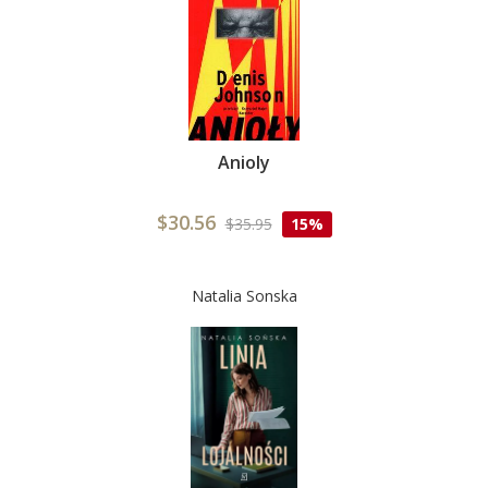
Anioly
$30.56
$35.95
15%
Natalia Sonska