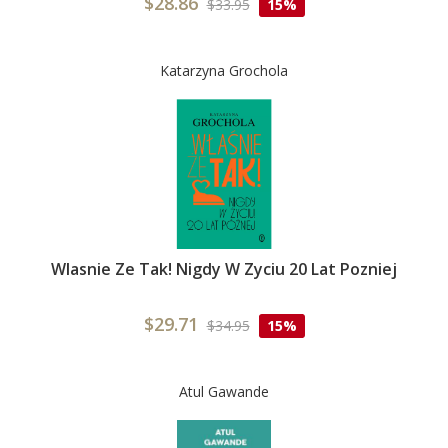
$28.86
$33.95
15%
Katarzyna Grochola
Wlasnie Ze Tak! Nigdy W Zyciu 20 Lat Pozniej
$29.71
$34.95
15%
Atul Gawande