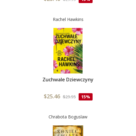
Rachel Hawkins
Zuchwale Dziewczyny
$25.46
$29.95
15%
Chrabota Boguslaw