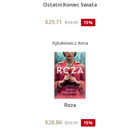
Ostatni Koniec Swiata
$29.71
$34.95
15%
Rybakiewicz Anna
Roza
$28.86
$33.95
15%