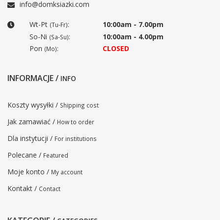
info@domksiazki.com
Wt-Pt
:
10:00am - 7.00pm
(Tu-Fr)
So-Ni
:
10:00am - 4.00pm
(Sa-Su)
Pon
:
CLOSED
(Mo)
INFORMACJE /
INFO
Koszty wysyłki /
Shipping cost
Jak zamawiać /
How to order
Dla instytucji /
For institutions
Polecane /
Featured
Moje konto /
My account
Kontakt /
Contact