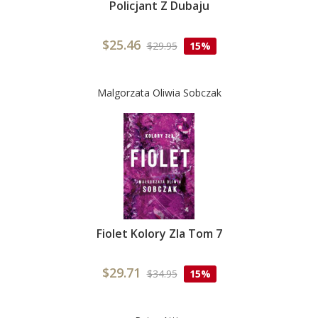
Policjant Z Dubaju
$25.46
$29.95
15%
Malgorzata Oliwia Sobczak
Fiolet Kolory Zla Tom 7
$29.71
$34.95
15%