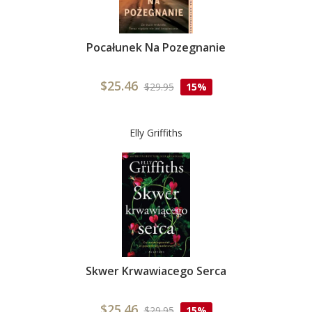
Pocałunek Na Pozegnanie
$25.46
$29.95
15%
Elly Griffiths
Skwer Krwawiacego Serca
$25.46
$29.95
15%