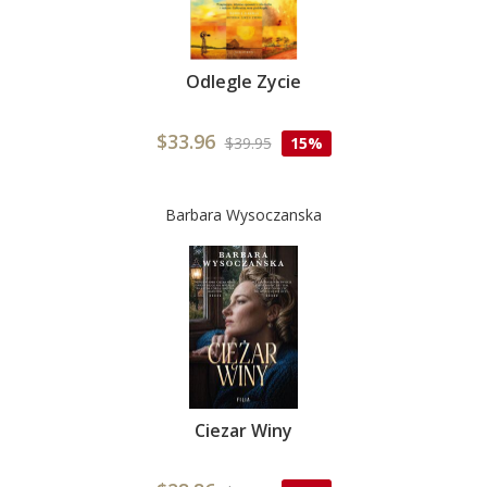
Odlegle Zycie
$33.96
$39.95
15%
Barbara Wysoczanska
Ciezar Winy