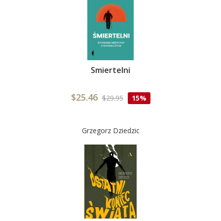
Smiertelni
$25.46
$29.95
15%
Grzegorz Dziedzic