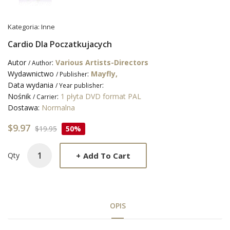
Kategoria:
Inne
Cardio Dla Poczatkujacych
Autor
:
Various Artists-Directors
/ Author
Wydawnictwo
:
Mayfly,
/ Publisher
Data wydania
:
/ Year publisher
Nośnik
:
1 płyta DVD format PAL
/ Carrier
Dostawa:
Normalna
$9.97
$19.95
50%
+
Add To Cart
Qty
OPIS