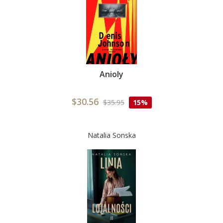
Anioly
$30.56
$35.95
15%
Natalia Sonska