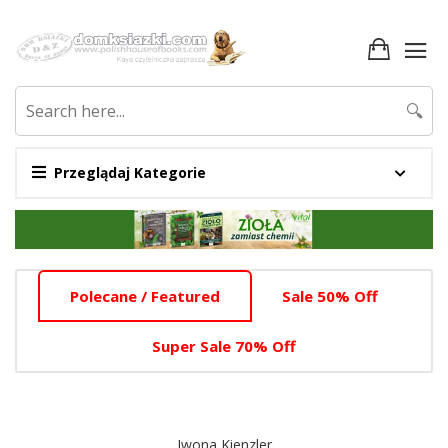
🔍
Przeglądaj Kategorie
Promotion
Section
Home
Polecane / Featured
Sale 50% Off
Tab
Slider
Super Sale 70% Off
Section
Iwona Kienzler