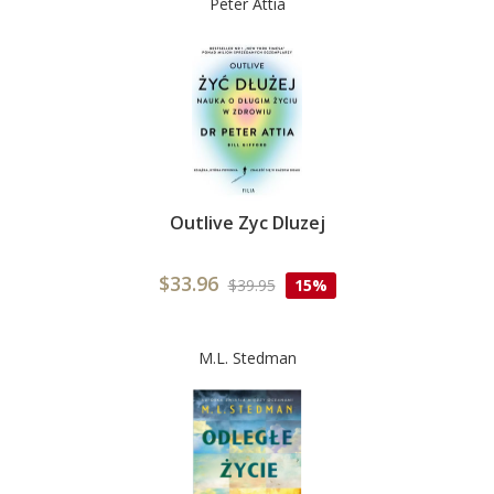
Peter Attia
Outlive Zyc Dluzej
$33.96
$39.95
15%
M.L. Stedman