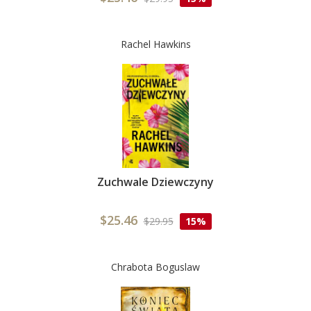
Rachel Hawkins
Zuchwale Dziewczyny
$25.46
$29.95
15%
Chrabota Boguslaw