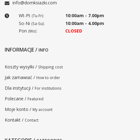
info@domksiazki.com
Wt-Pt
:
10:00am - 7.00pm
(Tu-Fr)
So-Ni
:
10:00am - 4.00pm
(Sa-Su)
Pon
:
CLOSED
(Mo)
INFORMACJE /
INFO
Koszty wysyłki /
Shipping cost
Jak zamawiać /
How to order
Dla instytucji /
For institutions
Polecane /
Featured
Moje konto /
My account
Kontakt /
Contact