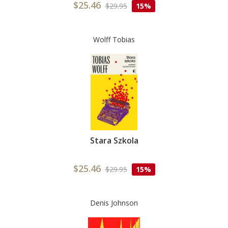
$25.46
$29.95
15%
Wolff Tobias
Stara Szkola
$25.46
$29.95
15%
Denis Johnson