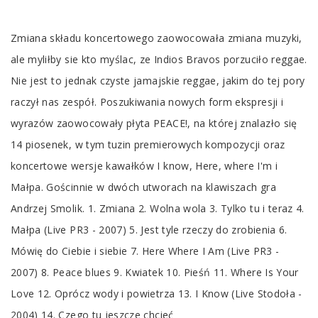
Tab
Zmiana składu koncertowego zaowocowała zmiana muzyki,
Article
ale myliłby sie kto myślac, ze Indios Bravos porzuciło reggae.
Nie jest to jednak czyste jamajskie reggae, jakim do tej pory
raczył nas zespół. Poszukiwania nowych form ekspresji i
wyrazów zaowocowały płyta PEACE!, na której znalazło się
14 piosenek, w tym tuzin premierowych kompozycji oraz
koncertowe wersje kawałków I know, Here, where I'm i
Małpa. Gościnnie w dwóch utworach na klawiszach gra
Andrzej Smolik. 1. Zmiana 2. Wolna wola 3. Tylko tu i teraz 4.
Małpa (Live PR3 - 2007) 5. Jest tyle rzeczy do zrobienia 6.
Mówię do Ciebie i siebie 7. Here Where I Am (Live PR3 -
2007) 8. Peace blues 9. Kwiatek 10. Pieśń 11. Where Is Your
Love 12. Oprócz wody i powietrza 13. I Know (Live Stodoła -
2004) 14. Czego tu jeszcze chcieć