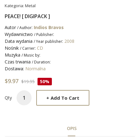
Kategoria:
Metal
PEACE! [ DIGIPACK ]
Autor
:
Indios Bravos
/ Author
Wydawnictwo
:
/ Publisher
Data wydania
:
2008
/ Year publisher
Nośnik
:
CD
/ Carrier
Muzyka
:
/ Music by
Czas trwania
:
/ Duration
Dostawa:
Normalna
$9.97
$19.95
50%
+
Add To Cart
Qty
OPIS