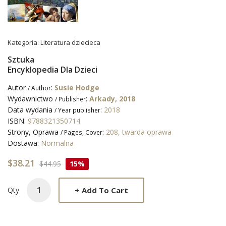
Kategoria:
Literatura dziecieca
Sztuka
Encyklopedia Dla Dzieci
Autor
:
Susie Hodge
/ Author
Wydawnictwo
:
Arkady, 2018
/ Publisher
Data wydania
:
2018
/ Year publisher
ISBN:
9788321350714
Strony, Oprawa
:
208, twarda oprawa
/ Pages, Cover
Dostawa:
Normalna
$38.21
$44.95
15%
+
Add To Cart
Qty