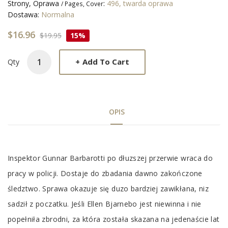
Strony, Oprawa
:
496, twarda oprawa
/ Pages, Cover
Dostawa:
Normalna
$16.96
$19.95
15%
+
Add To Cart
Qty
OPIS
Tab
Inspektor Gunnar Barbarotti po dłuzszej przerwie wraca do
Article
pracy w policji. Dostaje do zbadania dawno zakończone
śledztwo. Sprawa okazuje się duzo bardziej zawikłana, niz
sadził z poczatku. Jeśli Ellen Bjarnebo jest niewinna i nie
popełniła zbrodni, za która została skazana na jedenaście lat