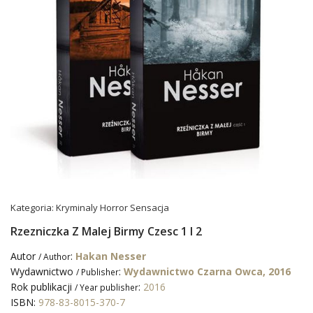
Kategoria:
Kryminaly Horror Sensacja
Rzezniczka Z Malej Birmy Czesc 1 I 2
Autor
:
Hakan Nesser
/ Author
Wydawnictwo
:
Wydawnictwo Czarna Owca, 2016
/ Publisher
Rok publikacji
:
2016
/ Year publisher
ISBN:
978-83-8015-370-7