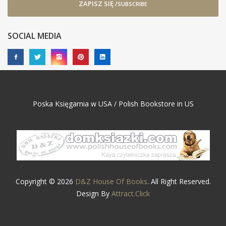
ZAPISZ SIĘ /
SUBSCRIBE
SOCIAL MEDIA
Poska Księgarnia w USA / Polish Bookstore in US
Copyright © 2026
D&Z House Of Books
. All Right Reserved.
Design By
Attract.Click